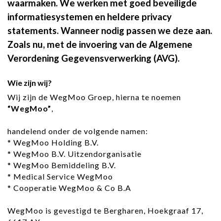
waarmaken. We werken met goed beveiligde
informatiesystemen en heldere privacy
statements. Wanneer nodig passen we deze aan.
Zoals nu, met de invoering van de Algemene
Verordening Gegevensverwerking (AVG).
Wie zijn w
ij?
Wij zijn de WegMoo Groep, hierna te noemen
“WegMoo”
,
handelend onder de volgende namen:
* WegMoo Holding B.V.
* WegMoo B.V. Uitzendorganisatie
* WegMoo Bemiddeling B.V.
* Medical Service WegMoo
* Cooperatie WegMoo & Co B.A
WegMoo is gevestigd te Bergharen, Hoekgraaf 17,