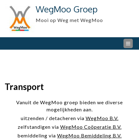
Skip
WegMoo Groep
to
content
Mooi op Weg met WegMoo
Transport
Vanuit de WegMoo groep bieden we diverse
mogelijkheden aan.
uitzenden / detacheren via
WegMoo B.V.
zelfstandigen via
WegMoo Coöperatie B.V.
bemiddeling via
WegMoo Bemiddeling B.V.