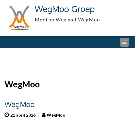
Skip
WegMoo Groep
to
content
Mooi op Weg met WegMoo
WegMoo
WegMoo
21 april 2026
WegMoo